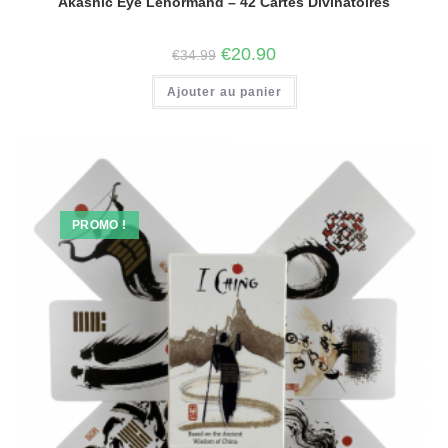
Akashic Eye Lenormand – 42 Cartes Divinatoires
€
20.90
€
34.99
Ajouter au panier
PROMO !