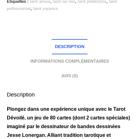
Étiquettes :
tarot amour
,
tarot oui non
,
tarot prédictions
,
tarot
professionnel
,
tarot voyance
DESCRIPTION
INFORMATIONS COMPLÉMENTAIRES
AVIS (0)
Description
Plongez dans une expérience unique avec le Tarot
Dévoilé, un jeu de 80 cartes (dont 2 cartes spéciales)
imaginé par le dessinateur de bandes dessinées
Jesse Lonergan. Alliant tradition tarotique et