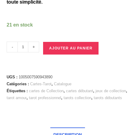
toute simplicité.
21 en stock
-
+
AJOUTER AU PANIER
UGS :
1005007590943890
Catégories :
Cartes-Tarot
,
Catalogue
Étiquettes :
cartes de Collection
,
cartes débutant
,
jeux de collection
,
tarot amour
,
tarot professionnel
,
tarots collection
,
tarots débutants
DESCRIPTION