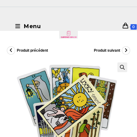
Menu
0
Produit précédent
Produit suivant
🔍