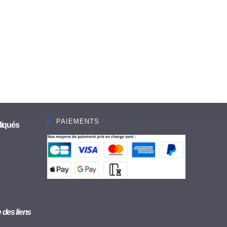
PAIEMENTS
liqués
se des liens