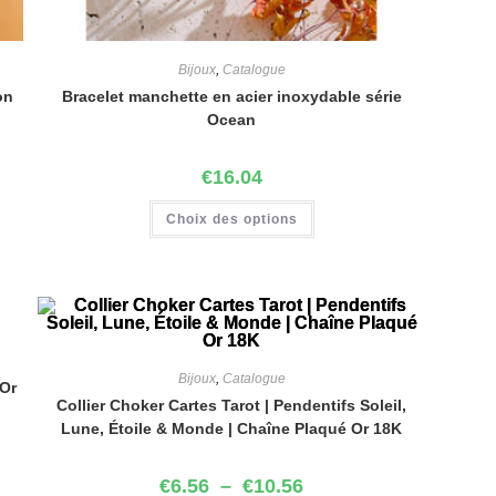
Bijoux
,
Catalogue
on
Bracelet manchette en acier inoxydable série
Ocean
€
16.04
Choix des options
Bijoux
,
Catalogue
 Or
Collier Choker Cartes Tarot | Pendentifs Soleil,
Lune, Étoile & Monde | Chaîne Plaqué Or 18K
€
6.56
–
€
10.56