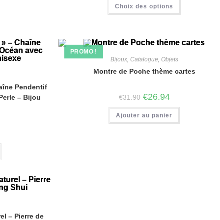
Choix des options
PROMO !
Bijoux
,
Catalogue
,
Objets
Montre de Poche thème cartes
aîne Pendentif
€
26.94
erle – Bijou
€
31.90
Ajouter au panier
el – Pierre de