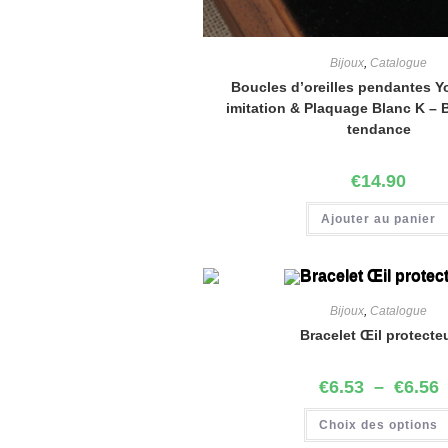
Bijoux
,
Catalogue
Boucles d’oreilles pendantes Y
imitation & Plaquage Blanc K – 
tendance
€
14.90
Ajouter au panier
Bijoux
,
Catalogue
Bracelet Œil protecte
€
6.53
–
€
6.56
Choix des options