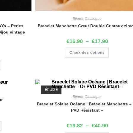
Bijoux
,
Catalogue
oYo – Perles
Bracelet Manchette Cœur Double Cristaux zirc
Bijou vintage
€
16.90
–
€
17.90
Choix des options
ÉPUISÉ
Bijoux
,
Catalogue
ur
Bracelet Solaire Océane | Bracelet Manchette –
PVD Résistant –
€
19.82
–
€
40.90