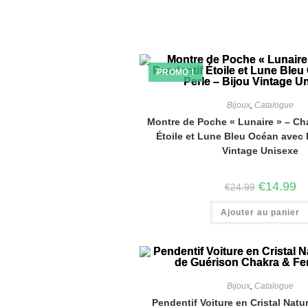
PROMO !
Bijoux
,
Catalogue
Montre de Poche « Lunaire » – Ch
Étoile et Lune Bleu Océan avec P
Vintage Unisexe
€
14.99
€
24.99
Ajouter au panier
Bijoux
,
Catalogue
Pendentif Voiture en Cristal Natur