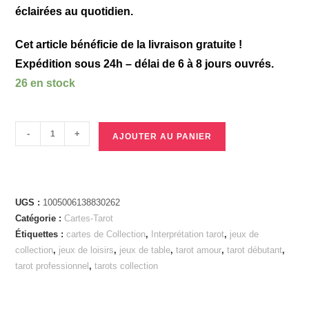
éclairées au quotidien.
Cet article bénéficie de la livraison gratuite !
Expédition sous 24h – délai de 6 à 8 jours ouvrés.
26 en stock
-
+
AJOUTER AU PANIER
UGS :
1005006138830262
Catégorie :
Cartes-Tarot
Étiquettes :
cartes de Collection
,
Interprétation tarot
,
jeux de
collection
,
jeux de loisirs
,
jeux de table
,
tarot amour
,
tarot débutant
,
tarot professionnel
,
tarots collection