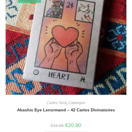
Cartes-Tarot
,
Catalogue
Akashic Eye Lenormand – 42 Cartes Divinatoires
€
20.90
€
34.99