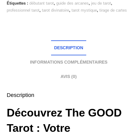
Étiquettes :
débutant tarot
,
guide des arcanes
,
jeu de tarot
,
professionnel tarot
,
tarot divinatoire
,
tarot mystique
,
tirage de cartes
DESCRIPTION
INFORMATIONS COMPLÉMENTAIRES
AVIS (0)
Description
Découvrez The GOOD
Tarot : Votre