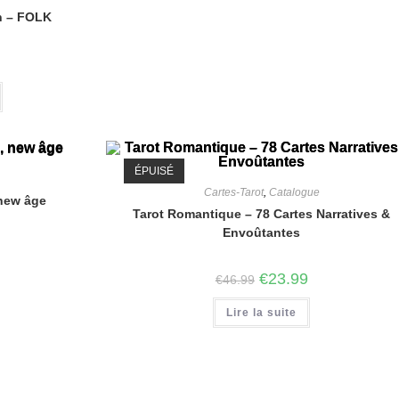
in – FOLK
ÉPUISÉ
Cartes-Tarot
,
Catalogue
 new âge
Tarot Romantique – 78 Cartes Narratives &
Envoûtantes
€
23.99
€
46.99
Lire la suite