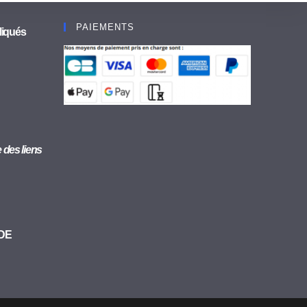
PAIEMENTS
liqués
se des liens
 DE