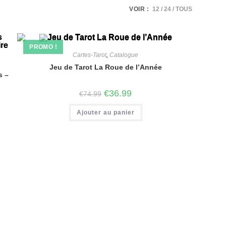
VOIR :
12
24
TOUS
PROMO !
Cartes-Tarot
,
Catalogue
Jeu de Tarot La Roue de l’Année
s –
€
36.99
€
74.99
Ajouter au panier