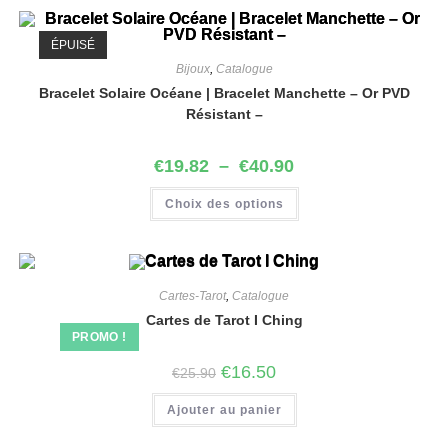
ÉPUISÉ
Bijoux
,
Catalogue
Bracelet Solaire Océane | Bracelet Manchette – Or PVD
Résistant –
€
19.82
–
€
40.90
Choix des options
Cartes-Tarot
,
Catalogue
Cartes de Tarot I Ching
PROMO !
€
16.50
€
25.90
Ajouter au panier