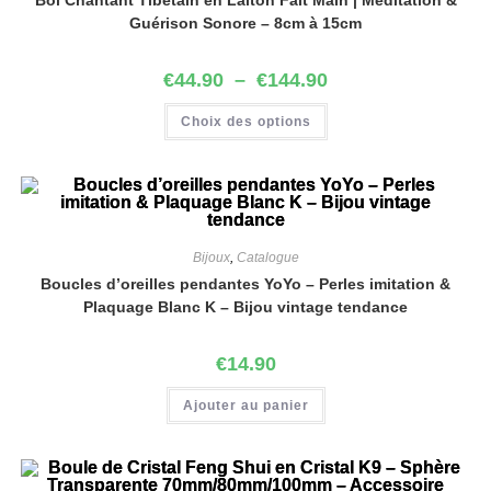
Bol Chantant Tibétain en Laiton Fait Main | Méditation &
Guérison Sonore – 8cm à 15cm
€
44.90
–
€
144.90
Choix des options
Bijoux
,
Catalogue
Boucles d’oreilles pendantes YoYo – Perles imitation &
Plaquage Blanc K – Bijou vintage tendance
€
14.90
Ajouter au panier