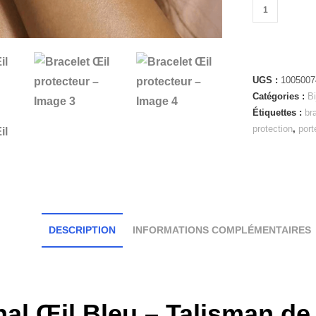
UGS :
1005007
Catégories :
B
Étiquettes :
br
protection
,
port
DESCRIPTION
INFORMATIONS COMPLÉMENTAIRES
inal Œil Bleu – Talisman d