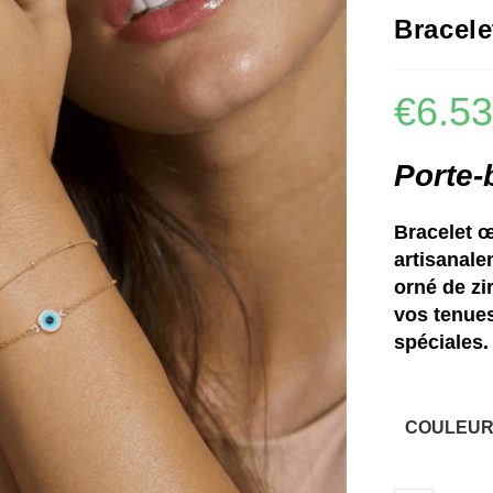
🔍
Bracele
€
6.5
Porte-
Bracelet œ
artisanale
orné de zi
vos tenues
spéciales.
COULEUR