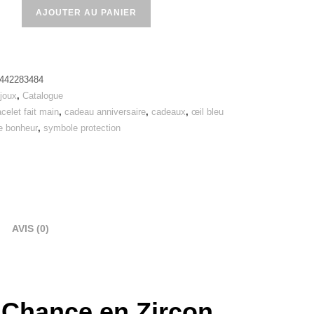
AJOUTER AU PANIER
442283484
ijoux
,
Catalogue
acelet fait main
,
cadeau anniversaire
,
cadeaux
,
œil bleu
e bonheur
,
symbole protection
AVIS (0)
e Chance en Zircon