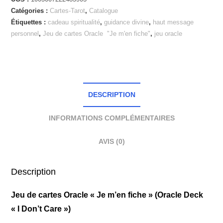
Catégories :
Cartes-Tarot
,
Catalogue
Étiquettes :
cadeau spiritualité
,
guidance divine
,
haut message
personnel
,
Jeu de cartes Oracle "Je m'en fiche"
,
jeu oracle
DESCRIPTION
INFORMATIONS COMPLÉMENTAIRES
AVIS (0)
Description
Jeu de cartes Oracle « Je m’en fiche » (Oracle Deck
« I Don’t Care »)