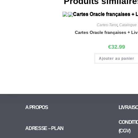
Produits similaire
Cartes-Tarot
,
Catalogue
Cartes Oracle françaises + Liv
€
32.99
Ajouter au panier
A PROPOS
LIVRAIS
CONDITI
ADRESSE – PLAN
(CGV)