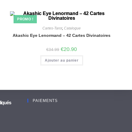
PROMO !
Cartes-Tarot
,
Catalogue
Akashic Eye Lenormand – 42 Cartes Divinatoires
€
20.90
€
34.99
Ajouter au panier
PAIEMENTS
liqués