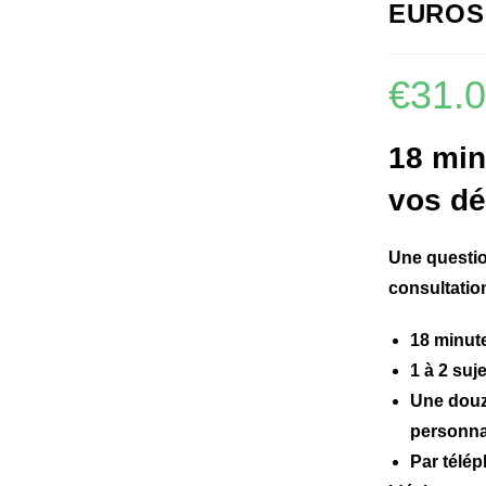
EUROS
€
31.
18 min
vos dé
Une questio
consultation
18 minut
1 à 2 suj
Une
douz
personna
Par télé