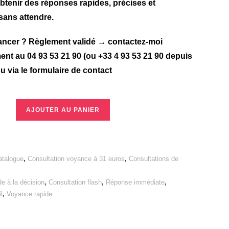
obtenir des réponses rapides, précises et
 sans attendre.
vancer ? Règlement validé → contactez-moi
nt au 04 93 53 21 90 (ou +33 4 93 53 21 90 depuis
ou via le formulaire de contact
AJOUTER AU PANIER
atalogue
,
Consultation voyance à 31 euros
,
Consultations de
de à la décision
,
Consultation flash
,
Réponse immédiate
,
l
,
Voyance rapide