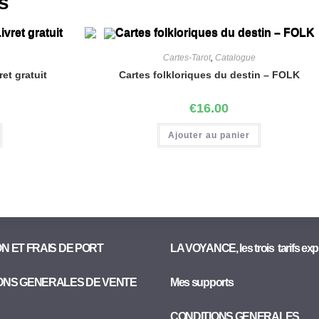
s
Cartes-Tarot
,
Catalogue
ret gratuit
Cartes folkloriques du destin – FOLK
€
16.00
Ajouter au panier
ON ET FRAIS DE PORT
LA VOYANCE, les trois tarifs exp
ONS GENERALES DE VENTE
Mes supports
CONDITIONS GENERALES