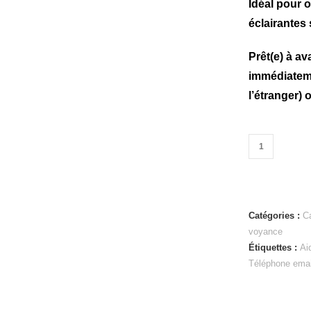
Idéal pour 
éclairantes
Prêt(e) à a
immédiateme
l’étranger) 
Catégories :
C
voyance
Étiquettes :
Ai
Téléphone emai