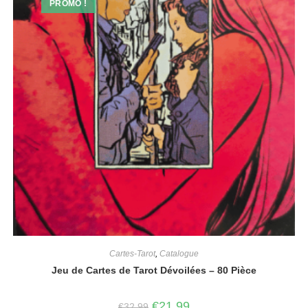
PROMO !
Cartes-Tarot
,
Catalogue
Jeu de Cartes de Tarot Dévoilées – 80 Pièce
€
21.99
€
32.99