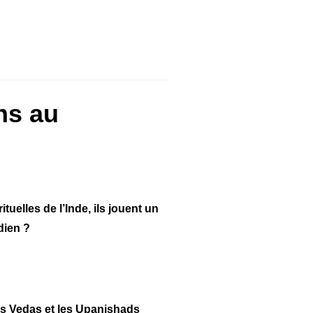
ns au
uelles de l’Inde, ils jouent un
dien ?
es Vedas et les Upanishads