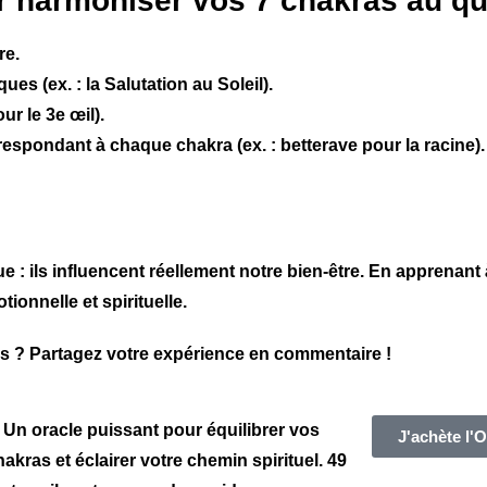
r harmoniser vos 7 chakras au quo
re.
es (ex. : la Salutation au Soleil).
ur le 3e œil).
espondant à chaque chakra (ex. : betterave pour la racine).
: ils influencent réellement notre bien-être. En apprenant à
ionnelle et spirituelle.
as
?
Partagez votre expérience en commentaire !
 Un oracle puissant pour équilibrer vos
J'achète l
hakras et éclairer votre chemin spirituel. 49