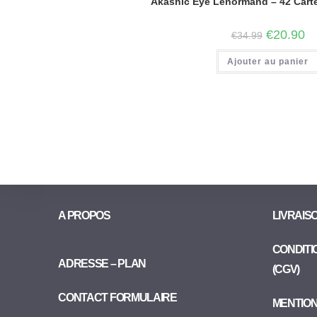
Akashic Eye Lenormand – 42 Carte
€
20.90
€
34.99
Ajouter au panier
A PROPOS
LIVRAIS
CONDITI
ADRESSE – PLAN
(CGV)
CONTACT FORMULAIRE
MENTIO