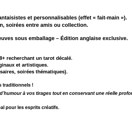
antaisistes et personnalisables
(effet « fait-main »).
on,
soirées entre amis
ou
collection.
neuves sous emballage –
Édition anglaise exclusive.
8+
recherchant un tarot décalé.
ginaux et artistiques.
saires, soirées thématiques
).
 traditionnels !
d’humour à vos tirages tout en conservant une réelle profon
l pour les esprits créatifs.