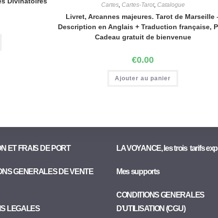
s Divinatoires
Cartes
,
Cartes-Tarot
,
Catalogue
Livret, Arcannes majeures. Tarot de Marseille 
Description en Anglais + Traduction française, 
Cadeau gratuit de bienvenue
€
0.00
Ajouter au panier
ON ET FRAIS DE PORT
LA VOYANCE, les trois tarifs exp
ONS GENERALES DE VENTE
Mes supports
CONDITIONS GENERALES
NS LEGALES
D’UTILISATION (CGU)