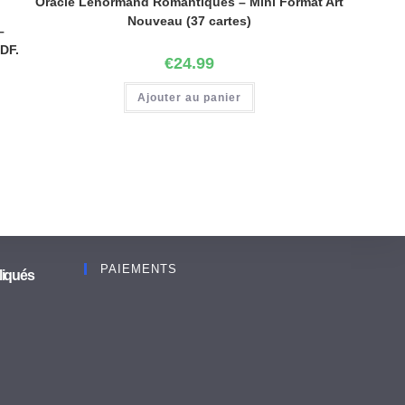
Oracle Lenormand Romantiques – Mini Format Art
Nouveau (37 cartes)
–
PDF.
€
24.99
Ajouter au panier
PAIEMENTS
liqués