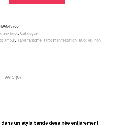
496548765
rtes-Tarot
,
Catalogue
rot amour
,
Tarot fantôme
,
tarot manifestation
,
tarot oui non
AVIS (0)
lité dans un style bande dessinée entièrement