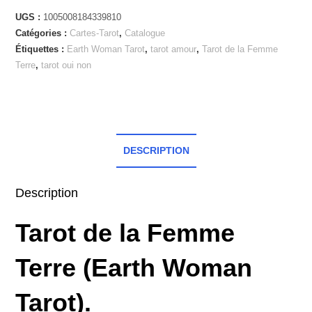
UGS :
1005008184339810
Catégories :
Cartes-Tarot
,
Catalogue
Étiquettes :
Earth Woman Tarot
,
tarot amour
,
Tarot de la Femme
Terre
,
tarot oui non
DESCRIPTION
Description
Tarot de la Femme
Terre (Earth Woman
Tarot).