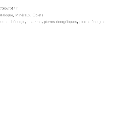
203520142
atalogue
,
Minéraux
,
Objets
points d 'énergie
,
charkras
,
pierres énergétiques
,
pierres énergies
,