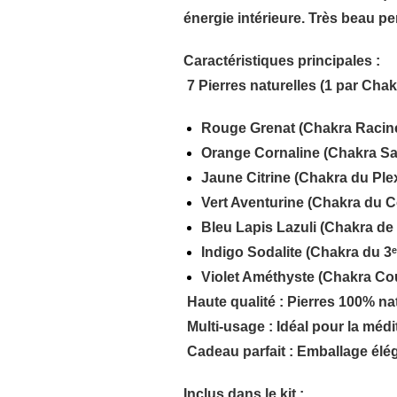
énergie intérieure. Très beau pen
Caractéristiques principales :
7 Pierres naturelles
(1 par Chakr
Rouge Grenat
(Chakra Racine
Orange Cornaline
(Chakra Sa
Jaune Citrine
(Chakra du Plex
Vert Aventurine
(Chakra du C
Bleu Lapis Lazuli
(Chakra de 
Indigo Sodalite
(Chakra du 3ᵉ 
Violet Améthyste
(Chakra Co
Haute qualité
: Pierres
100% nat
Multi-usage
: Idéal pour la
médit
Cadeau parfait
: Emballage éléga
Inclus dans le kit :