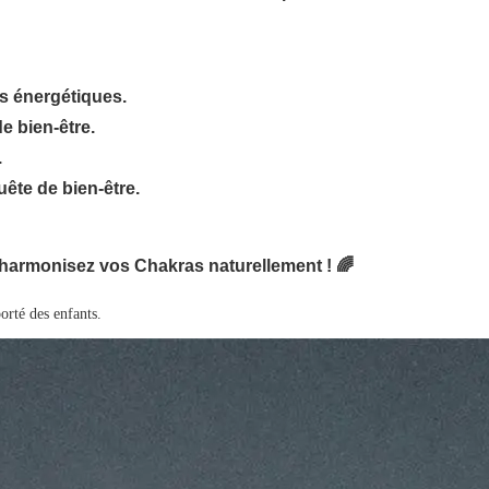
es énergétiques.
e bien-être.
.
ête de bien-être.
armonisez vos Chakras naturellement !
🌈
orté des enfants.