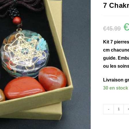
7 Chakr
€
45.99
Kit 7 pierre
cm chacune,
guide. Emba
ou les soin
Livraison gr
30 en stock
-