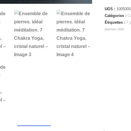
UGS :
1005005
Catégories :
C
Étiquettes :
7 
pierres réiki