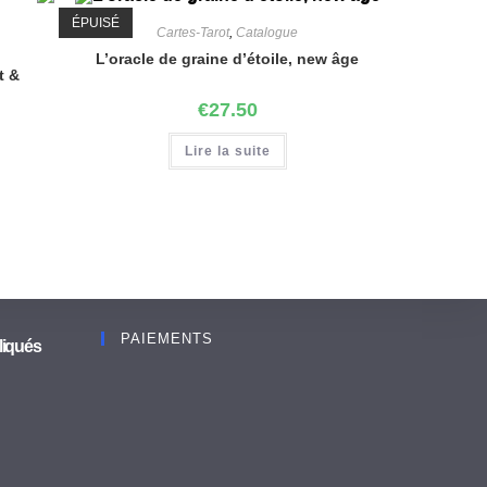
ÉPUISÉ
Cartes-Tarot
,
Catalogue
L’oracle de graine d’étoile, new âge
t &
€
27.50
Lire la suite
PAIEMENTS
liqués