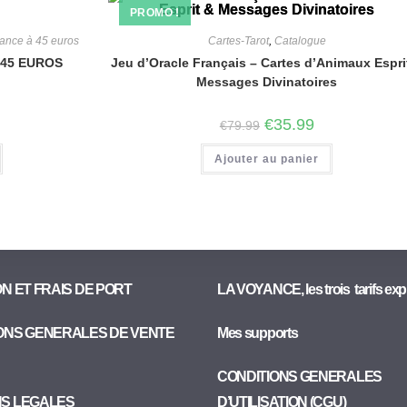
PROMO !
ance à 45 euros
Cartes-Tarot
,
Catalogue
45 EUROS
Jeu d’Oracle Français – Cartes d’Animaux Espri
Messages Divinatoires
€
35.99
€
79.99
Ajouter au panier
ON ET FRAIS DE PORT
LA VOYANCE, les trois tarifs exp
ONS GENERALES DE VENTE
Mes supports
CONDITIONS GENERALES
NS LEGALES
D’UTILISATION (CGU)