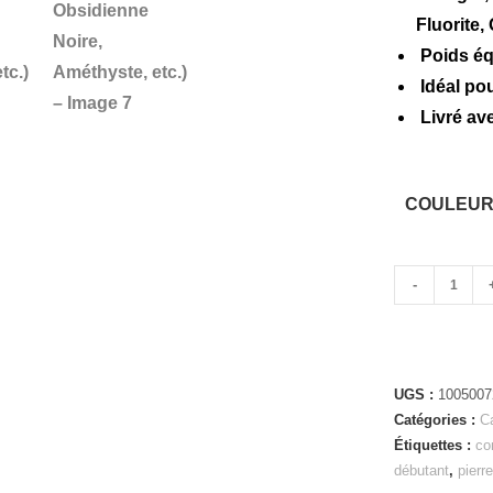
Fluorite,
Poids équ
Idéal pou
Livré ave
COULEUR
-
UGS :
1005007
Catégories :
C
Étiquettes :
co
débutant
,
pierr