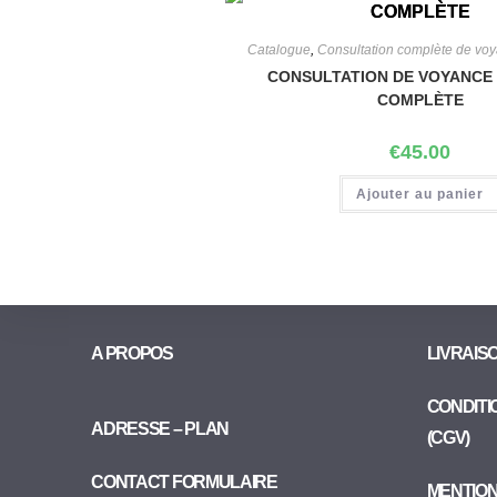
Catalogue
,
Consultation complète de voy
CONSULTATION DE VOYANCE 
COMPLÈTE
€
45.00
Ajouter au panier
A PROPOS
LIVRAIS
CONDITI
ADRESSE – PLAN
(CGV)
CONTACT FORMULAIRE
MENTIO