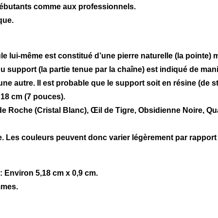
ébutants comme aux professionnels.
que.
e lui-même est constitué d’une
pierre naturelle
(la pointe) 
u support (la partie tenue par la chaîne) est indiqué de ma
ne autre. Il est probable que le support soit en résine (de s
n
18 cm (7 pouces)
.
de Roche (Cristal Blanc), Œil de Tigre, Obsidienne Noire, Qua
e. Les couleurs peuvent donc varier légèrement par rapport
:
Environ
5,18 cm x 0,9 cm
.
mmes
.