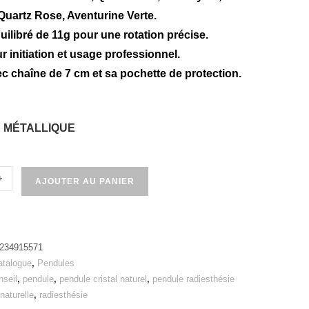
 Quartz Rose, Aventurine Verte.
ilibré de 11g pour une rotation précise.
r initiation et usage professionnel.
c chaîne de 7 cm et sa pochette de protection.
 MÉTALLIQUE
+
AJOUTER AU PANIER
234915571
atalogue
,
Pendules
nseil
,
pendule
,
pendule cristal naturel
,
pendule radiesthésie
enaturelle
,
radiesthésie