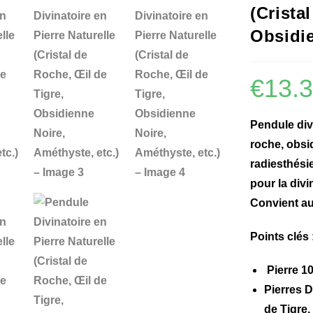
(Crista
Obsidie
€
13.
Pendule divi
roche, obsid
radiesthési
pour la divi
Convient a
Points clés 
Pierre 10
Pierres 
de Tigre,