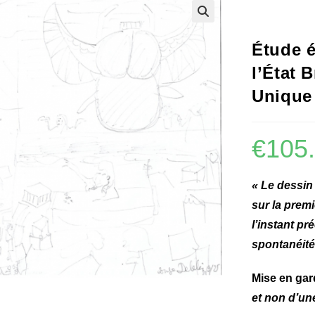
🔍
Étude é
l’État 
Unique
€
105
« Le dessin 
sur la prem
l’instant pr
spontanéité 
Mise en gar
et non d’un