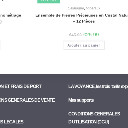
Catalogue
,
Minéraux
onométrage
Ensemble de Pierres Précieuses en Cristal Natu
)
– 12 Pièces
€
25.99
€
45.99
Ajouter au panier
ON ET FRAIS DE PORT
LA VOYANCE, les trois tarifs exp
ONS GENERALES DE VENTE
Mes supports
CONDITIONS GENERALES
NS LEGALES
D’UTILISATION (CGU)