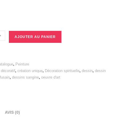
+
AJOUTER AU PANIER
atalogue
,
Peinture
t décoratif
,
création unique
,
Décoration spirituelle
,
dessin
,
dessin
fusain
,
dessins sangine
,
oeuvre d'art
AVIS (0)