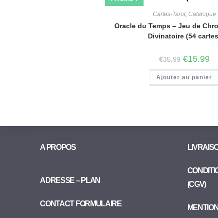
Cartes-Tarot
,
Catalogue
Oracle du Temps – Jeu de Chr
Divinatoire (54 cartes
€
15.99
€
35.99
Ajouter au panier
A PROPOS
LIVRAIS
CONDITI
ADRESSE – PLAN
(CGV)
CONTACT FORMULAIRE
MENTIO