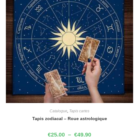
Catalogue
,
Tapis cartes
Tapis zodiacal – Roue astrologique
€
25.00
–
€
49.90