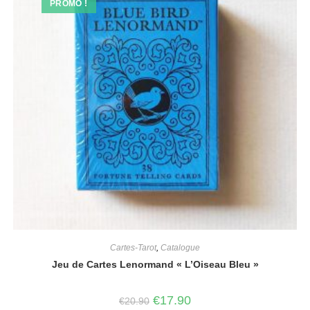
PROMO !
Cartes-Tarot
,
Catalogue
Jeu de Cartes Lenormand « L’Oiseau Bleu »
€
17.90
€
20.90