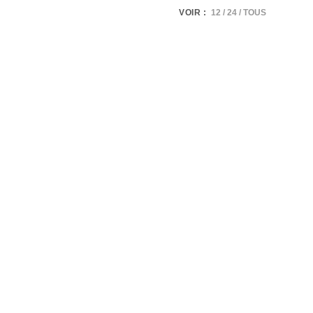
VOIR :
12
24
TOUS