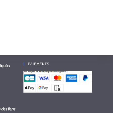
PAIEMENTS
liqués
se des liens