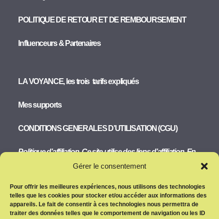
POLITIQUE DE RETOUR ET DE REMBOURSEMENT
Influenceurs & Partenaires
LA VOYANCE, les trois tarifs expliqués
Mes supports
CONDITIONS GENERALES D’UTILISATION (CGU)
Politique d’affiliation. Ce site utilise des liens d’affiliation. En
savoir plus..
Gérer le consentement
Pour offrir les meilleures expériences, nous utilisons des technologies
SERVICE D’ASSISTANCE
telles que les cookies pour stocker et/ou accéder aux informations des
appareils. Le fait de consentir à ces technologies nous permettra de
MODALITES DE PAIEMENT ET DE LIVRAISON
traiter des données telles que le comportement de navigation ou les ID