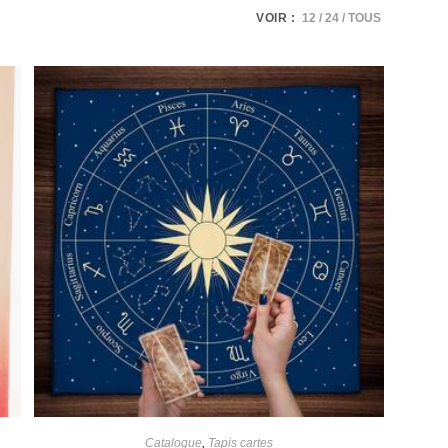
VOIR :
12
24
TOUS
Catalogue
,
Tapis cartes