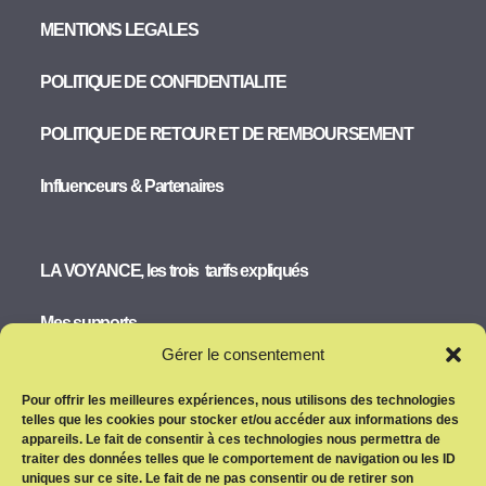
MENTIONS LEGALES
POLITIQUE DE CONFIDENTIALITE
POLITIQUE DE RETOUR ET DE REMBOURSEMENT
Influenceurs & Partenaires
LA VOYANCE, les trois tarifs expliqués
Mes supports
Gérer le consentement
CONDITIONS GENERALES D’UTILISATION (CGU)
Pour offrir les meilleures expériences, nous utilisons des technologies
telles que les cookies pour stocker et/ou accéder aux informations des
Politique d’affiliation. Ce site utilise des liens d’affiliation. En
appareils. Le fait de consentir à ces technologies nous permettra de
savoir plus..
traiter des données telles que le comportement de navigation ou les ID
uniques sur ce site. Le fait de ne pas consentir ou de retirer son